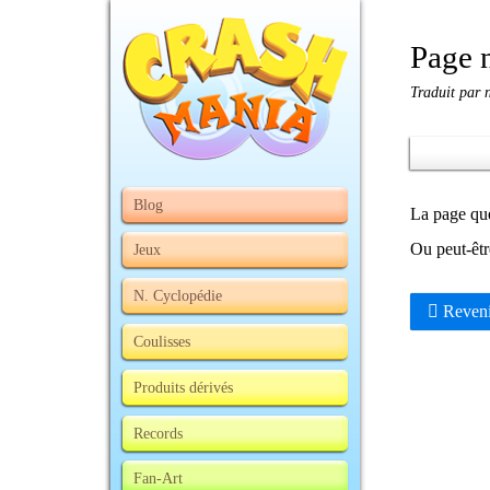
Page 
Traduit par 
Blog
La page que 
Ou peut-êtr
Jeux
N. Cyclopédie
Revenir
Coulisses
Produits dérivés
Records
Fan-Art