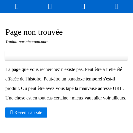
Blog
Jeux
N. Cyclopédie
Coulisses
Page non trouvée
Traduit par nicotoutcourt
Produits dérivés
Records
Fan-Art
À propos / Contact
La page que vous recherchez n'existe pas. Peut-être a-t-elle été
effacée de l'histoire. Peut-être un paradoxe temporel s'est-il
produit. Ou peut-être avez-vous tapé la mauvaise adresse URL.
Une chose est en tout cas certaine : mieux vaut aller voir ailleurs.
Revenir au site