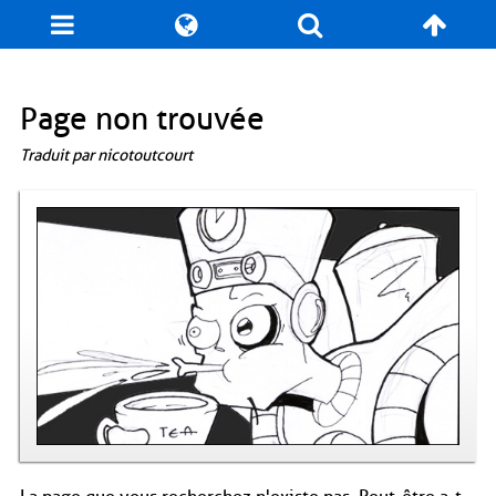
Blog
Jeux
N. Cyclopédie
Coulisses
Page non trouvée
Traduit par nicotoutcourt
Produits dérivés
Records
Fan-Art
À propos / Contact