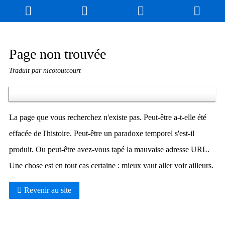
Blog
Jeux
N. Cyclopédie
Coulisses
Page non trouvée
Traduit par nicotoutcourt
Produits dérivés
Records
Fan-Art
À propos / Contact
La page que vous recherchez n'existe pas. Peut-être a-t-elle été
effacée de l'histoire. Peut-être un paradoxe temporel s'est-il
produit. Ou peut-être avez-vous tapé la mauvaise adresse URL.
Une chose est en tout cas certaine : mieux vaut aller voir ailleurs.
Revenir au site