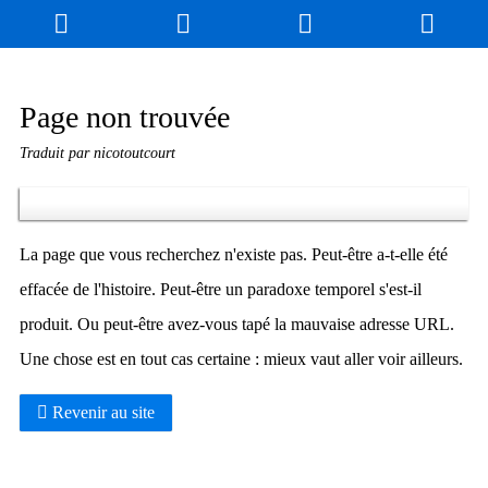
Blog
Jeux
N. Cyclopédie
Coulisses
Page non trouvée
Traduit par nicotoutcourt
Produits dérivés
Records
Fan-Art
À propos / Contact
La page que vous recherchez n'existe pas. Peut-être a-t-elle été
effacée de l'histoire. Peut-être un paradoxe temporel s'est-il
produit. Ou peut-être avez-vous tapé la mauvaise adresse URL.
Une chose est en tout cas certaine : mieux vaut aller voir ailleurs.
Revenir au site