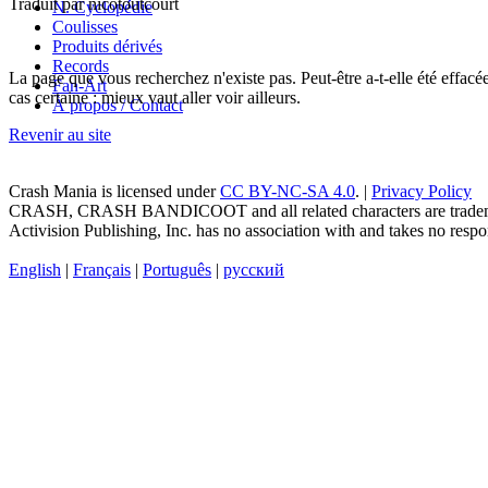
Traduit par nicotoutcourt
N. Cyclopédie
Coulisses
Produits dérivés
Records
La page que vous recherchez n'existe pas. Peut-être a-t-elle été effac
Fan-Art
cas certaine : mieux vaut aller voir ailleurs.
À propos / Contact
Revenir au site
Crash Mania
is licensed under
CC BY-NC-SA 4.0
. |
Privacy Policy
CRASH, CRASH BANDICOOT and all related characters are trademark
Activision Publishing, Inc. has no association with and takes no respons
English
|
Français
|
Português
|
русский