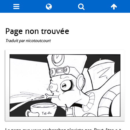
Blog
Jeux
N. Cyclopédie
Coulisses
Page non trouvée
Traduit par nicotoutcourt
Produits dérivés
Records
Fan-Art
À propos / Contact