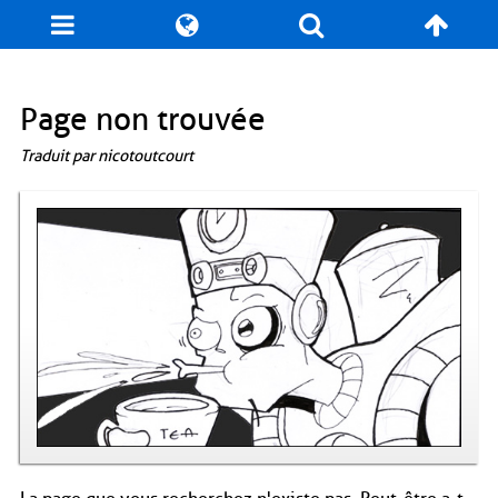
Blog
Jeux
N. Cyclopédie
Coulisses
Page non trouvée
Traduit par nicotoutcourt
Produits dérivés
Records
Fan-Art
À propos / Contact