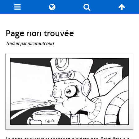
Blog
Jeux
N. Cyclopédie
Coulisses
Page non trouvée
Traduit par nicotoutcourt
Produits dérivés
Records
Fan-Art
À propos / Contact