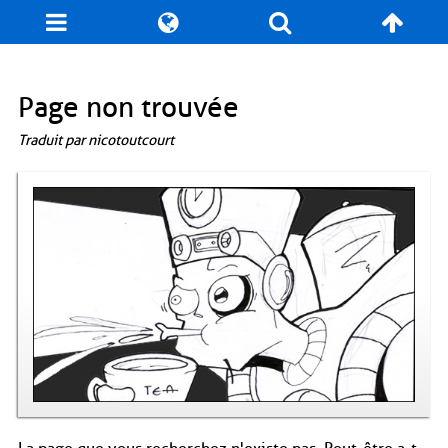
Blog
Jeux
N. Cyclopédie
Coulisses
Page non trouvée
Traduit par nicotoutcourt
Produits dérivés
Records
Fan-Art
À propos / Contact