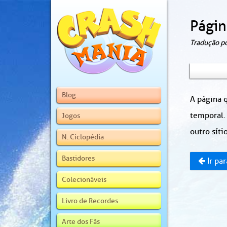
Págin
Tradução p
Blog
A página q
temporal.
Jogos
outro sítio
N. Ciclopédia
Bastidores
Ir par
Colecionáveis
Livro de Recordes
Arte dos Fãs