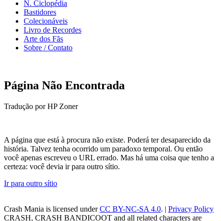
N. Ciclopédia
Bastidores
Colecionáveis
Livro de Recordes
Arte dos Fãs
Sobre / Contato
Página Não Encontrada
Tradução por HP Zoner
A página que está à procura não existe. Poderá ter desaparecido da
história. Talvez tenha ocorrido um paradoxo temporal. Ou então
você apenas escreveu o URL errado. Mas há uma coisa que tenho a
certeza: você devia ir para outro sítio.
Ir para outro sítio
Crash Mania
is licensed under
CC BY-NC-SA 4.0
. |
Privacy Policy
CRASH, CRASH BANDICOOT and all related characters are