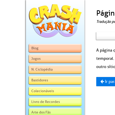
Págin
Tradução p
Blog
A página q
temporal.
Jogos
outro sítio
N. Ciclopédia
Bastidores
Ir par
Colecionáveis
Livro de Recordes
Arte dos Fãs