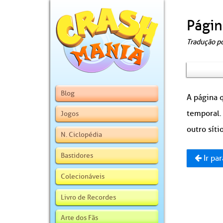
Págin
Tradução p
Blog
A página q
temporal.
Jogos
outro sítio
N. Ciclopédia
Bastidores
Ir par
Colecionáveis
Livro de Recordes
Arte dos Fãs