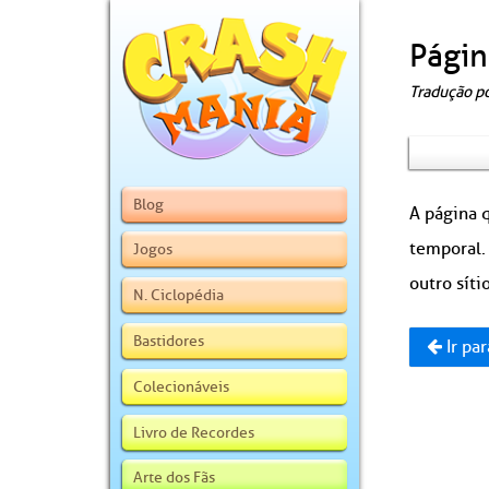
Págin
Tradução p
Blog
A página q
temporal.
Jogos
outro sítio
N. Ciclopédia
Bastidores
Ir par
Colecionáveis
Livro de Recordes
Arte dos Fãs