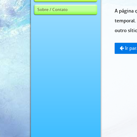
Sobre / Contato
A página q
temporal.
outro sítio
Ir par