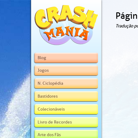
Págin
Tradução p
Blog
Jogos
N. Ciclopédia
Bastidores
Colecionáveis
Livro de Recordes
Arte dos Fãs