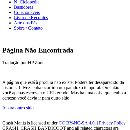
N. Ciclopédia
Bastidores
Colecionáveis
Livro de Recordes
Arte dos Fãs
Sobre / Contato
Página Não Encontrada
Tradução por HP Zoner
A página que está à procura não existe. Poderá ter desaparecido da
história. Talvez tenha ocorrido um paradoxo temporal. Ou então
você apenas escreveu o URL errado. Mas há uma coisa que tenho a
certeza: você devia ir para outro sítio.
Ir para outro sítio
Crash Mania
is licensed under
CC BY-NC-SA 4.0
. |
Privacy Policy
CRASH, CRASH BANDICOOT and all related characters are