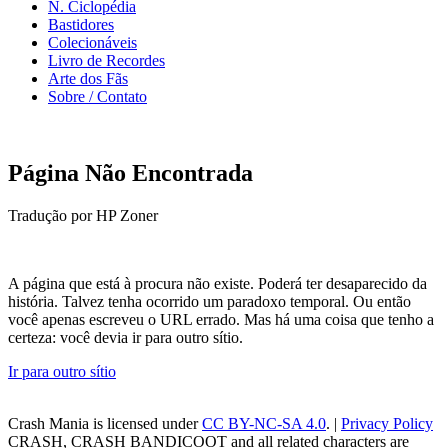
N. Ciclopédia
Bastidores
Colecionáveis
Livro de Recordes
Arte dos Fãs
Sobre / Contato
Página Não Encontrada
Tradução por HP Zoner
A página que está à procura não existe. Poderá ter desaparecido da
história. Talvez tenha ocorrido um paradoxo temporal. Ou então
você apenas escreveu o URL errado. Mas há uma coisa que tenho a
certeza: você devia ir para outro sítio.
Ir para outro sítio
Crash Mania
is licensed under
CC BY-NC-SA 4.0
. |
Privacy Policy
CRASH, CRASH BANDICOOT and all related characters are