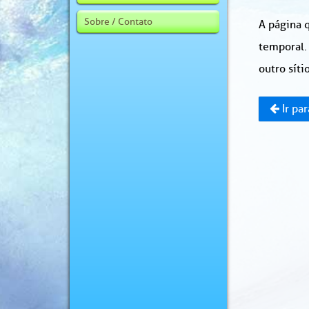
Sobre / Contato
A página q
temporal.
outro sítio
Ir par