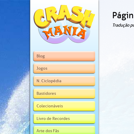
Págin
Tradução p
Blog
Jogos
N. Ciclopédia
Bastidores
Colecionáveis
Livro de Recordes
Arte dos Fãs