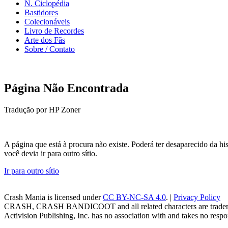
N. Ciclopédia
Bastidores
Colecionáveis
Livro de Recordes
Arte dos Fãs
Sobre / Contato
Página Não Encontrada
Tradução por HP Zoner
A página que está à procura não existe. Poderá ter desaparecido da 
você devia ir para outro sítio.
Ir para outro sítio
Crash Mania
is licensed under
CC BY-NC-SA 4.0
. |
Privacy Policy
CRASH, CRASH BANDICOOT and all related characters are trademark
Activision Publishing, Inc. has no association with and takes no respons