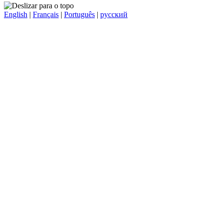
English
|
Français
|
Português
|
русский