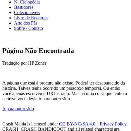
N. Ciclopédia
Bastidores
Colecionáveis
Livro de Recordes
Arte dos Fãs
Sobre / Contato
Página Não Encontrada
Tradução por HP Zoner
A página que está à procura não existe. Poderá ter desaparecido da
história. Talvez tenha ocorrido um paradoxo temporal. Ou então
você apenas escreveu o URL errado. Mas há uma coisa que tenho a
certeza: você devia ir para outro sítio.
Ir para outro sítio
Crash Mania
is licensed under
CC BY-NC-SA 4.0
. |
Privacy Policy
CRASH, CRASH BANDICOOT and all related characters are