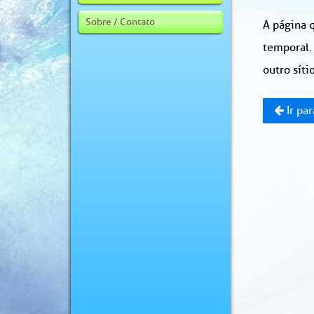
Sobre / Contato
A página q
temporal.
outro sítio
Ir par