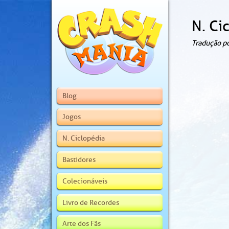
N. Ci
Tradução p
Blog
Jogos
N. Ciclopédia
Bastidores
Colecionáveis
Livro de Recordes
Arte dos Fãs