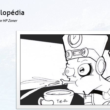
clopédia
or HP Zoner