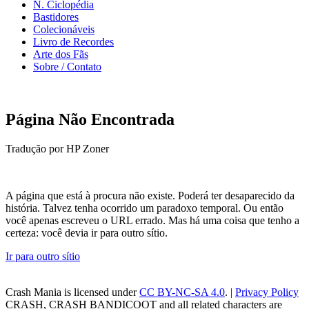
N. Ciclopédia
Bastidores
Colecionáveis
Livro de Recordes
Arte dos Fãs
Sobre / Contato
Página Não Encontrada
Tradução por HP Zoner
A página que está à procura não existe. Poderá ter desaparecido da
história. Talvez tenha ocorrido um paradoxo temporal. Ou então
você apenas escreveu o URL errado. Mas há uma coisa que tenho a
certeza: você devia ir para outro sítio.
Ir para outro sítio
Crash Mania
is licensed under
CC BY-NC-SA 4.0
. |
Privacy Policy
CRASH, CRASH BANDICOOT and all related characters are