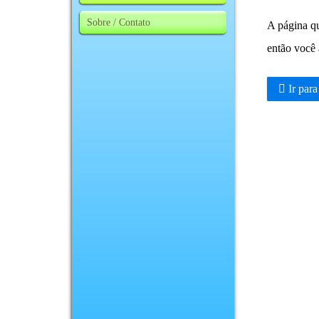
Sobre / Contato
A página qu
então você 
Ir para