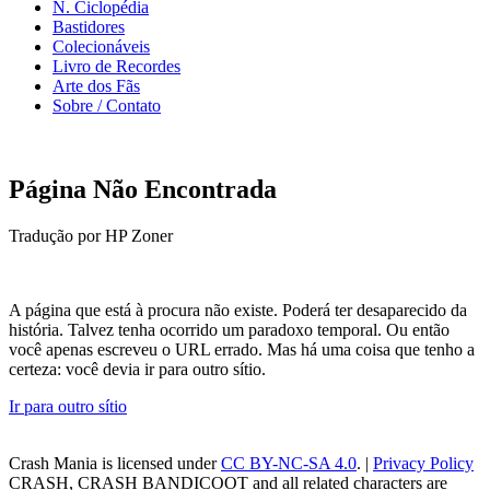
N. Ciclopédia
Bastidores
Colecionáveis
Livro de Recordes
Arte dos Fãs
Sobre / Contato
Página Não Encontrada
Tradução por HP Zoner
A página que está à procura não existe. Poderá ter desaparecido da
história. Talvez tenha ocorrido um paradoxo temporal. Ou então
você apenas escreveu o URL errado. Mas há uma coisa que tenho a
certeza: você devia ir para outro sítio.
Ir para outro sítio
Crash Mania
is licensed under
CC BY-NC-SA 4.0
. |
Privacy Policy
CRASH, CRASH BANDICOOT and all related characters are