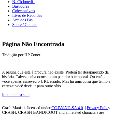
N. Ciclopédia
Bastidores
Colecionáveis
Livro de Recordes
Arte dos Fãs
Sobre / Contato
Página Não Encontrada
Tradução por HP Zoner
A página que está à procura não existe. Poderá ter desaparecido da
história. Talvez tenha ocorrido um paradoxo temporal. Ou então
você apenas escreveu o URL errado. Mas há uma coisa que tenho a
certeza: você devia ir para outro sítio.
Ir para outro sítio
Crash Mania
is licensed under
CC BY-NC-SA 4.0
. |
Privacy Policy
CRASH, CRASH BANDICOOT and all related characters are