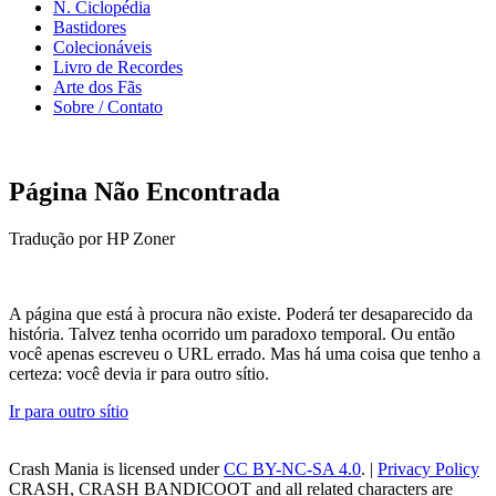
N. Ciclopédia
Bastidores
Colecionáveis
Livro de Recordes
Arte dos Fãs
Sobre / Contato
Página Não Encontrada
Tradução por HP Zoner
A página que está à procura não existe. Poderá ter desaparecido da
história. Talvez tenha ocorrido um paradoxo temporal. Ou então
você apenas escreveu o URL errado. Mas há uma coisa que tenho a
certeza: você devia ir para outro sítio.
Ir para outro sítio
Crash Mania
is licensed under
CC BY-NC-SA 4.0
. |
Privacy Policy
CRASH, CRASH BANDICOOT and all related characters are