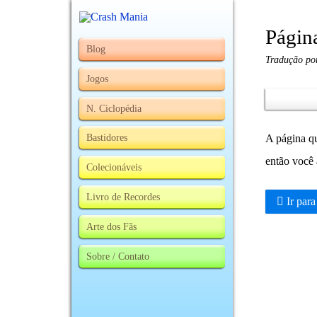
Págin
Blog
Tradução po
Jogos
N. Ciclopédia
Bastidores
A página qu
então você 
Colecionáveis
Livro de Recordes
Ir para
Arte dos Fãs
Sobre / Contato