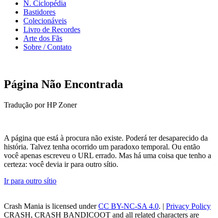
N. Ciclopédia
Bastidores
Colecionáveis
Livro de Recordes
Arte dos Fãs
Sobre / Contato
Página Não Encontrada
Tradução por HP Zoner
A página que está à procura não existe. Poderá ter desaparecido da
história. Talvez tenha ocorrido um paradoxo temporal. Ou então
você apenas escreveu o URL errado. Mas há uma coisa que tenho a
certeza: você devia ir para outro sítio.
Ir para outro sítio
Crash Mania
is licensed under
CC BY-NC-SA 4.0
. |
Privacy Policy
CRASH, CRASH BANDICOOT and all related characters are