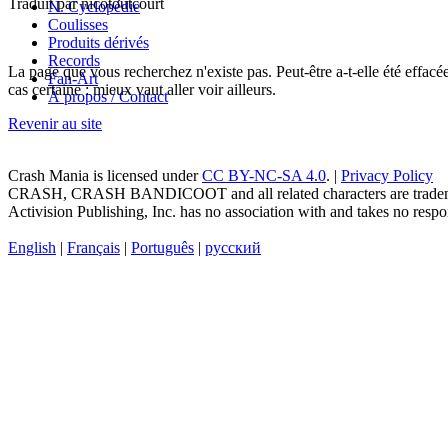
Traduit par nicotoutcourt
N. Cyclopédie
Coulisses
Produits dérivés
Records
La page que vous recherchez n'existe pas. Peut-être a-t-elle été effac
Fan-Art
cas certaine : mieux vaut aller voir ailleurs.
À propos / Contact
Revenir au site
Crash Mania
is licensed under
CC BY-NC-SA 4.0
. |
Privacy Policy
CRASH, CRASH BANDICOOT and all related characters are trademark
Activision Publishing, Inc. has no association with and takes no respons
English
|
Français
|
Português
|
русский