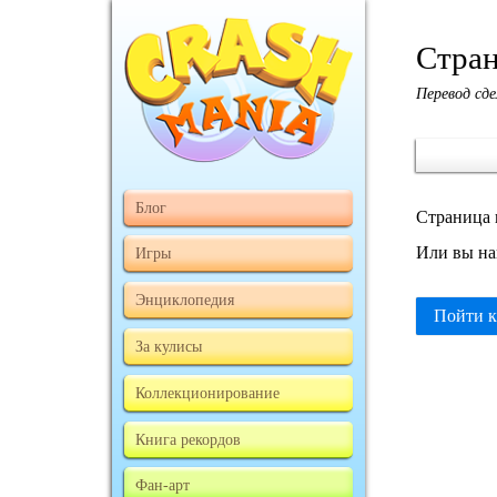
Стран
Перевод сде
Блог
Страница 
Или вы на
Игры
Энциклопедия
Пойти к
За кулисы
Коллекционирование
Книга рекордов
Фан-арт