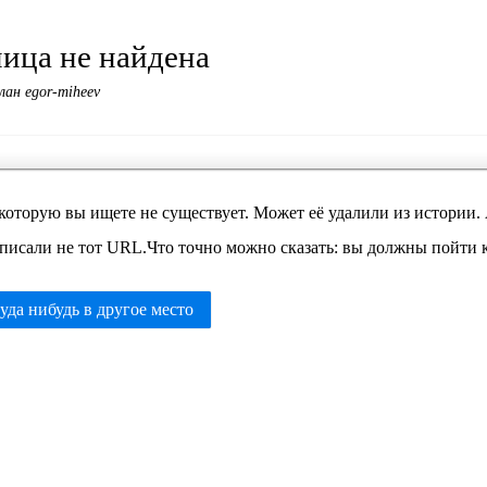
ица не найдена
лан egor-miheev
которую вы ищете не существует. Может её удалили из истории.
писали не тот URL.Что точно можно сказать: вы должны пойти ку
уда нибудь в другое место