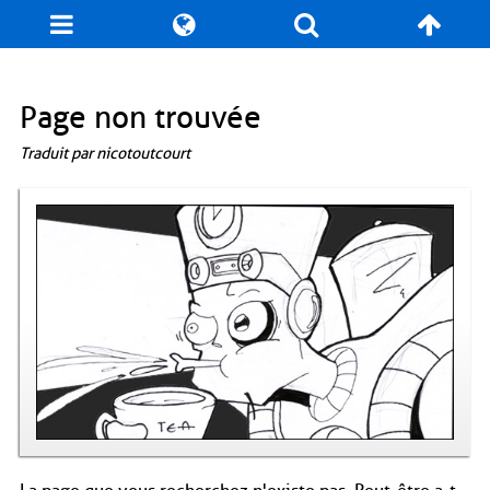
Blog
Jeux
N. Cyclopédie
Coulisses
Page non trouvée
Traduit par nicotoutcourt
Produits dérivés
Records
Fan-Art
À propos / Contact