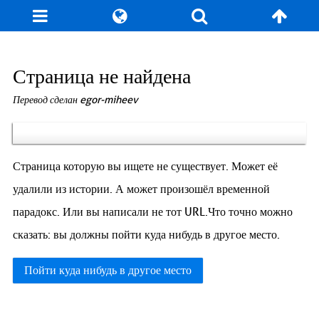
Блог
Игры
Энциклопедия
За кулисы
Страница не найдена
Перевод сделан egor-miheev
Коллекционирование
Книга рекордов
Фан-арт
О сайте / Контакт
Страница которую вы ищете не существует. Может её
удалили из истории. А может произошёл временной
парадокс. Или вы написали не тот URL.Что точно можно
сказать: вы должны пойти куда нибудь в другое место.
Пойти куда нибудь в другое место