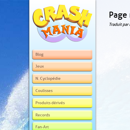
Page 
Traduit par
Blog
Jeux
N. Cyclopédie
Coulisses
Produits dérivés
Records
Fan-Art