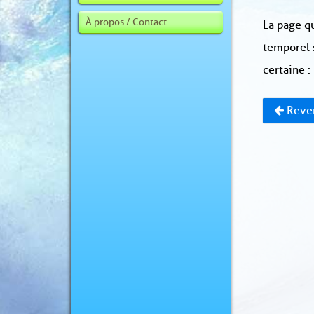
À propos / Contact
La page qu
temporel 
certaine :
Reven