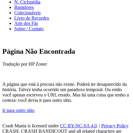
N. Ciclopédia
Bastidores
Colecionáveis
Livro de Recordes
Arte dos Fãs
Sobre / Contato
Página Não Encontrada
Tradução por HP Zoner
A página que está à procura não existe. Poderá ter desaparecido da
história. Talvez tenha ocorrido um paradoxo temporal. Ou então
você apenas escreveu o URL errado. Mas há uma coisa que tenho a
certeza: você devia ir para outro sítio.
Ir para outro sítio
Crash Mania
is licensed under
CC BY-NC-SA 4.0
. |
Privacy Policy
CRASH, CRASH BANDICOOT and all related characters are