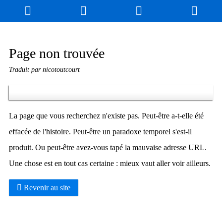
Blog
Jeux
N. Cyclopédie
Coulisses
Page non trouvée
Traduit par nicotoutcourt
Produits dérivés
Records
Fan-Art
À propos / Contact
La page que vous recherchez n'existe pas. Peut-être a-t-elle été
effacée de l'histoire. Peut-être un paradoxe temporel s'est-il
produit. Ou peut-être avez-vous tapé la mauvaise adresse URL.
Une chose est en tout cas certaine : mieux vaut aller voir ailleurs.
Revenir au site