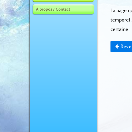
À propos / Contact
La page qu
temporel 
certaine :
Reven