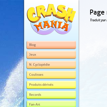
Page 
Traduit par
Blog
Jeux
N. Cyclopédie
Coulisses
Produits dérivés
Records
Fan-Art