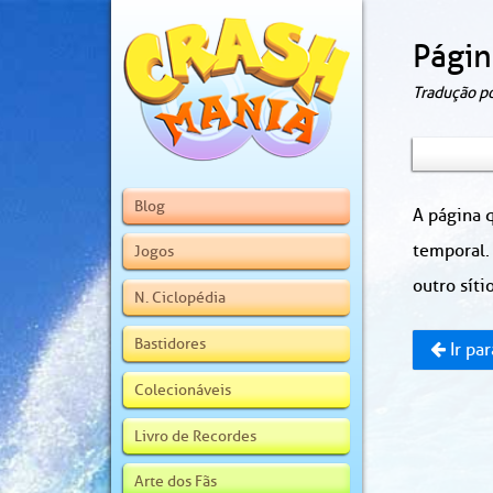
Págin
Tradução p
Blog
A página q
temporal.
Jogos
outro sítio
N. Ciclopédia
Bastidores
Ir par
Colecionáveis
Livro de Recordes
Arte dos Fãs