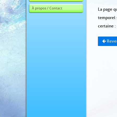
À propos / Contact
La page qu
temporel 
certaine :
Reven