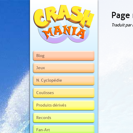
Page 
Traduit par
Blog
Jeux
N. Cyclopédie
Coulisses
Produits dérivés
Records
Fan-Art