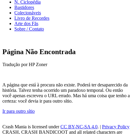
N. Ciclopédia
Bastidores
Colecionáveis
Livro de Recordes
Arte dos Fãs
Sobre / Contato
Página Não Encontrada
Tradução por HP Zoner
A página que está à procura não existe. Poderá ter desaparecido da
história. Talvez tenha ocorrido um paradoxo temporal. Ou então
você apenas escreveu o URL errado. Mas há uma coisa que tenho a
certeza: você devia ir para outro sítio.
Ir para outro sítio
Crash Mania
is licensed under
CC BY-NC-SA 4.0
. |
Privacy Policy
CRASH, CRASH BANDICOOT and all related characters are