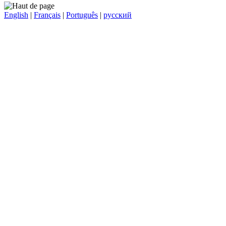
English
|
Français
|
Português
|
русский