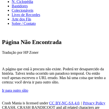
N. Ciclopédia
Bastidores
Colecionáveis
Livro de Recordes
Arte dos Fãs
Sobre / Contato
Página Não Encontrada
Tradução por HP Zoner
A página que está à procura não existe. Poderá ter desaparecido da
história. Talvez tenha ocorrido um paradoxo temporal. Ou então
você apenas escreveu o URL errado. Mas há uma coisa que tenho a
certeza: você devia ir para outro sítio.
Ir para outro sítio
Crash Mania
is licensed under
CC BY-NC-SA 4.0
. |
Privacy Policy
CRASH, CRASH BANDICOOT and all related characters are