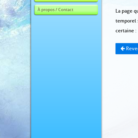
À propos / Contact
La page qu
temporel 
certaine :
Reven