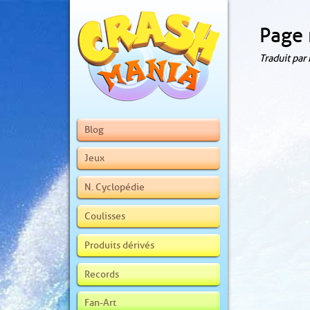
Page 
Traduit par
Blog
Jeux
N. Cyclopédie
Coulisses
Produits dérivés
Records
Fan-Art