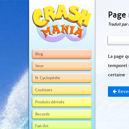
Page 
Traduit par
Blog
La page qu
temporel 
Jeux
certaine :
N. Cyclopédie
Coulisses
Reven
Produits dérivés
Records
Fan-Art