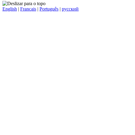
English
|
Français
|
Português
|
русский