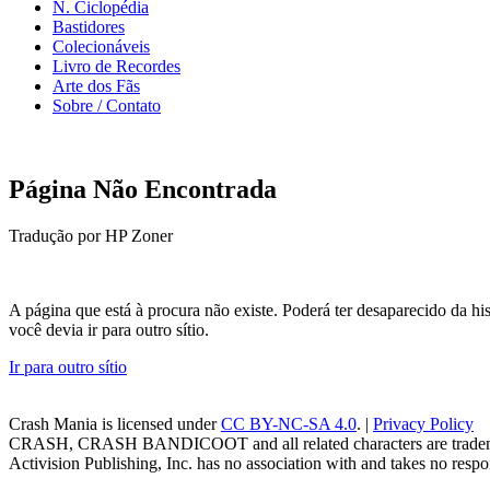
N. Ciclopédia
Bastidores
Colecionáveis
Livro de Recordes
Arte dos Fãs
Sobre / Contato
Página Não Encontrada
Tradução por HP Zoner
A página que está à procura não existe. Poderá ter desaparecido da 
você devia ir para outro sítio.
Ir para outro sítio
Crash Mania
is licensed under
CC BY-NC-SA 4.0
. |
Privacy Policy
CRASH, CRASH BANDICOOT and all related characters are trademark
Activision Publishing, Inc. has no association with and takes no respons