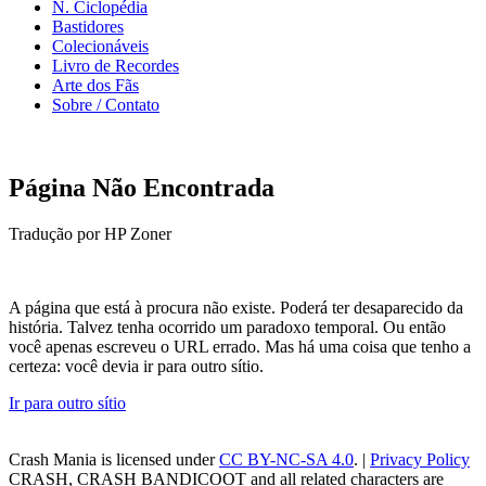
N. Ciclopédia
Bastidores
Colecionáveis
Livro de Recordes
Arte dos Fãs
Sobre / Contato
Página Não Encontrada
Tradução por HP Zoner
A página que está à procura não existe. Poderá ter desaparecido da
história. Talvez tenha ocorrido um paradoxo temporal. Ou então
você apenas escreveu o URL errado. Mas há uma coisa que tenho a
certeza: você devia ir para outro sítio.
Ir para outro sítio
Crash Mania
is licensed under
CC BY-NC-SA 4.0
. |
Privacy Policy
CRASH, CRASH BANDICOOT and all related characters are