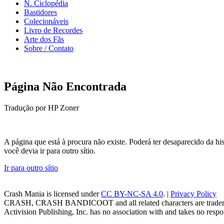
N. Ciclopédia
Bastidores
Colecionáveis
Livro de Recordes
Arte dos Fãs
Sobre / Contato
Página Não Encontrada
Tradução por HP Zoner
A página que está à procura não existe. Poderá ter desaparecido da 
você devia ir para outro sítio.
Ir para outro sítio
Crash Mania
is licensed under
CC BY-NC-SA 4.0
. |
Privacy Policy
CRASH, CRASH BANDICOOT and all related characters are trademark
Activision Publishing, Inc. has no association with and takes no respons