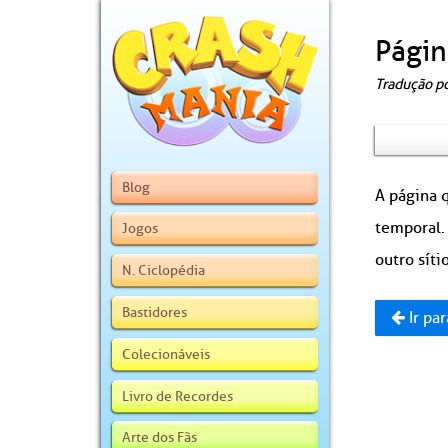
Págin
Tradução p
Blog
A página q
temporal.
Jogos
outro sítio
N. Ciclopédia
Bastidores
Ir par
Colecionáveis
Livro de Recordes
Arte dos Fãs