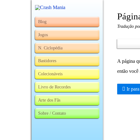
Págin
Blog
Tradução po
Jogos
N. Ciclopédia
Bastidores
A página qu
então você 
Colecionáveis
Livro de Recordes
Ir para
Arte dos Fãs
Sobre / Contato