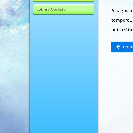
Sobre / Contato
A página q
temporal.
outro sítio
Ir par