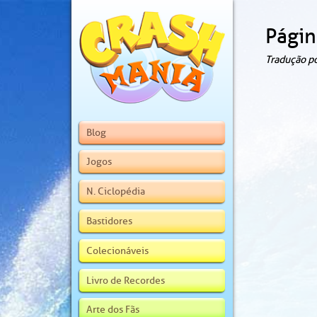
Págin
Tradução p
Blog
Jogos
N. Ciclopédia
Bastidores
Colecionáveis
Livro de Recordes
Arte dos Fãs